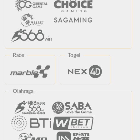
Race
Togel
Olahraga