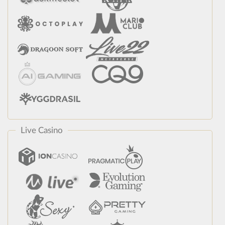
Live Casino