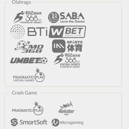
Olahraga
Crash Game