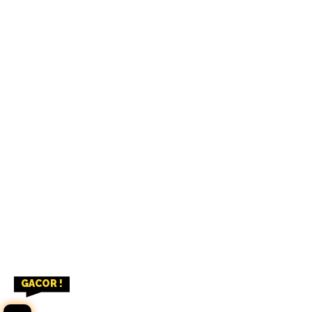
GACOR !