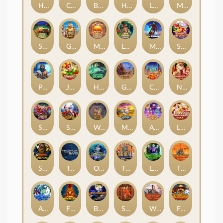
Hyper Hues
Carnival Cove
Baba Yaga
Hot Hot Fruit
Laughing Buddha
Mummy Hunter
Safari Rumble
Gladiator Royal
Mystic Rings
Love And Riches: Eldorado
MX Mania
Super Fruit Blast
Poseidon
Jump! 2
Haunted Harbor
Glory Of Rome
Christmas Gift Rush
Naughty Santa
Santa's Inn
Santa's Village
Waltz Beauty
Moo Moo Cow
Atomic Kittens
Lucky Fortune Cat
Scruffy Scallywags
Treasure Diver
Oceans Call
The Big Deal
Little Green Money
The Dragon Castle
Arctic Wonders
Fire Rooster
Bird Of Thunder
Shaolin Fortunes
Ways Of Fortune
Fortune Dogs