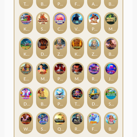
Totem Towers
Bomb Runner
Pamper Me
Fruity Mayan
Arcane Elements
Before Time Runs Out
Knockout Football Rush
Shaolin Fortunes 100
Colossal Gems
Vampire's Fate
Pirates Plunder
Mummy Money
Knockout Football
Dragons Throne
Zeus
Kane's Inferno
Zeus 2
Bombs Away
Egyptian Dreams
Mystic Fortune
Presto
Mr Bling
Return To The Feature
JellyFish Flow
Disco Beats
Bikini Island
Pool Shark
Tuk Tuk Thailand
Double O Dollars
Skys The Limit
Wizards Want War!
Space Goonz
Queen Of Queens
Roman Empire
Fly
Bikini Island Deluxe