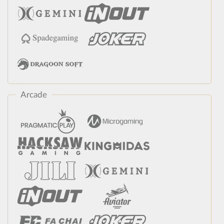
Arcade