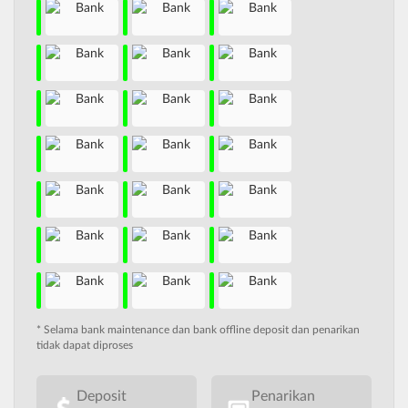
* Selama bank maintenance dan bank offline deposit dan penarikan
tidak dapat diproses
Deposit
Penarikan