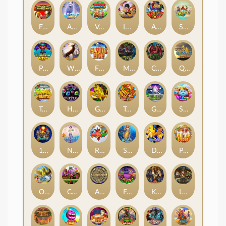
Frontier Fortunes
Arctic Hunt
Valentine Monchy
Legend Of Nezha
All For One
Scopa
Pumpkin Patch
Wild Flow
Flying High
Mighty Medusa
CashReef
Queen Of Queens 2
Tooty Fruity Fruits
Hot Hot Summer
Golden Unicorn
Tower Of Pizza
Grape Escape
Slime Party
12 Zodiacs
Nuwa
Ruffled Up
Siren's Spell
Disco Funk
Prost!
Orbs Of Atlantis
Cashosaurus
Azlangold
Fruity Halloween
King Tuts Tomb
London Hunter