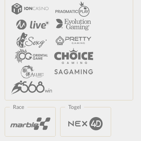
Race
Togel