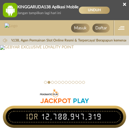
×
KINGGARUDA138 Aplikasi Mobile
UNDUH
Jangan tampilkan lagi hari ini
Masuk
Daftar
ARUDA138, Agen Permainan Slot Online Resmi & Terpercaya! Berapapun kemenangan a
JACKPOT
PLAY
IDR
12,700,947,319